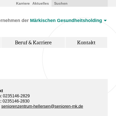
Karriere
Aktuelles
ernehmen der
Märkischen Gesundheitsholding
Beruf & Karriere
Kontakt
kt
n: 0235146-2829
x: 0235146-2830
:
seniorenzentrum-hellersen
@
senioren-mk.de