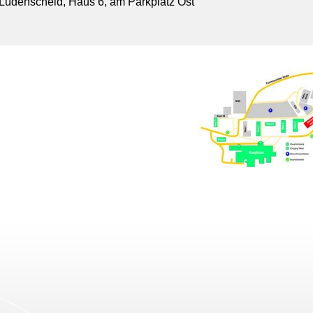
Lüdenscheid, Haus 6, am Parkplatz Ost