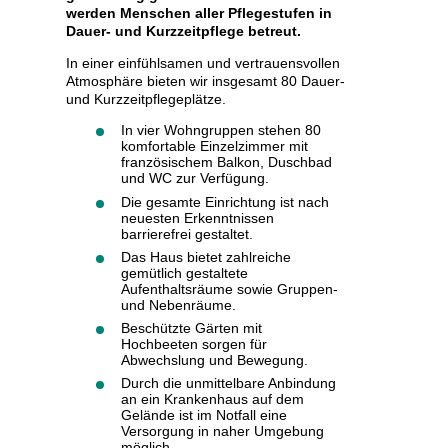
werden Menschen aller Pflegestufen in
Dauer- und Kurzzeitpflege betreut.
konzept
In einer einfühlsamen und vertrauensvollen
Atmosphäre bieten wir insgesamt 80 Dauer-
und Kurzzeitpflegeplätze.
In vier Wohngruppen stehen 80
komfortable Einzelzimmer mit
französischem Balkon, Duschbad
und WC zur Verfügung.
Die gesamte Einrichtung ist nach
l
neuesten Erkenntnissen
barrierefrei gestaltet.
he
Das Haus bietet zahlreiche
gemütlich gestaltete
Aufenthaltsräume sowie Gruppen-
und Nebenräume.
Beschützte Gärten mit
Hochbeeten sorgen für
Abwechslung und Bewegung.
Durch die unmittelbare Anbindung
an ein Krankenhaus auf dem
Gelände ist im Notfall eine
Versorgung in naher Umgebung
möglich.